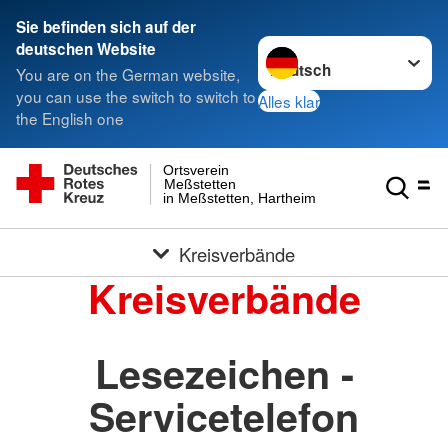
Sie befinden sich auf der
Sprache wechseln zu
deutschen Website
You are on the German website,
you can use the switch to switch to
Alles klar
the English one
Ortsverein
Meßstetten
in Meßstetten, Hartheim und Heinstetten
Kreisverbände
Kreisverbände
Lesezeichen -
Servicetelefon