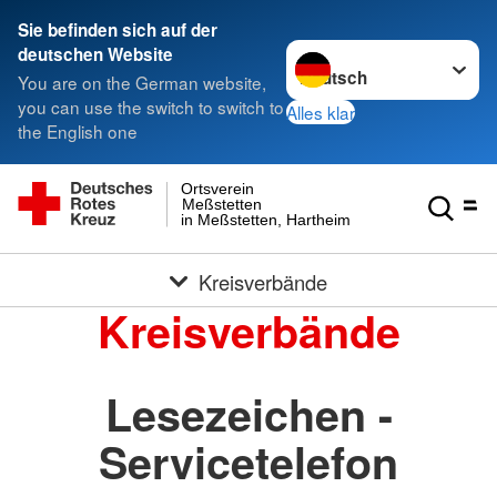
Sie befinden sich auf der
Sprache wechseln zu
deutschen Website
You are on the German website,
you can use the switch to switch to
Alles klar
the English one
Ortsverein
Meßstetten
in Meßstetten, Hartheim und Heinstetten
Kreisverbände
Kreisverbände
Lesezeichen -
Servicetelefon