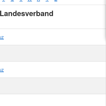
Landesverband
uz
uz