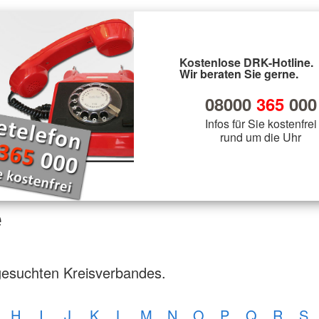
Kostenlose DRK-Hotline.
Wir beraten Sie gerne.
08000
365
000
Infos für Sie kostenfrei
rund um die Uhr
e
gesuchten Kreisverbandes.
H
I
J
K
L
M
N
O
P
Q
R
S