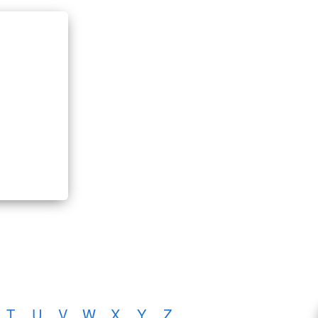
T
U
V
W
X
Y
Z