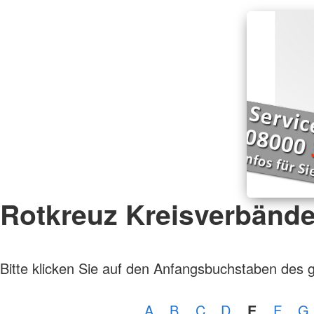
Rotkreuz Kreisverbänd
Bitte klicken Sie auf den Anfangsbuchstaben des 
A
B
C
D
E
F
G