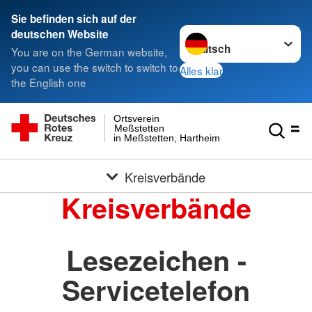
Sie befinden sich auf der
Sprache wechseln zu
deutschen Website
You are on the German website,
you can use the switch to switch to
Alles klar
the English one
Ortsverein
Meßstetten
in Meßstetten, Hartheim und Heinstetten
Kreisverbände
Kreisverbände
Lesezeichen -
Servicetelefon