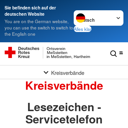
Sie befinden sich auf der
Sprache wechseln zu
deutschen Website
You are on the German website,
you can use the switch to switch to
Alles klar
the English one
Ortsverein
Meßstetten
in Meßstetten, Hartheim und Heinstetten
Kreisverbände
Kreisverbände
Lesezeichen -
Servicetelefon