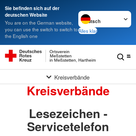
Sie befinden sich auf der
Sprache wechseln zu
deutschen Website
You are on the German website,
you can use the switch to switch to
Alles klar
the English one
Ortsverein
Meßstetten
in Meßstetten, Hartheim und Heinstetten
Kreisverbände
Kreisverbände
Lesezeichen -
Servicetelefon