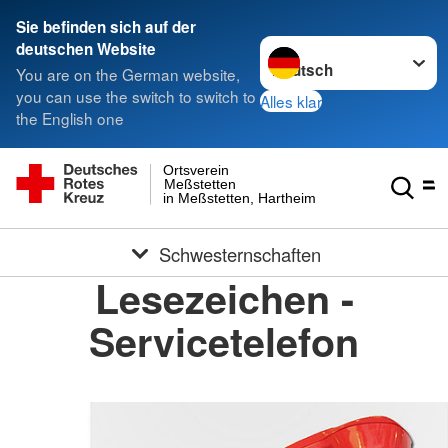
Sie befinden sich auf der
Sprache wechseln zu
deutschen Website
You are on the German website,
you can use the switch to switch to
Alles klar
the English one
Ortsverein
Meßstetten
in Meßstetten, Hartheim und Heinstetten
Schwesternschaften
Lesezeichen -
Servicetelefon