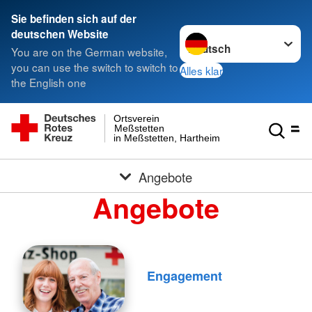
Sie befinden sich auf der
Sprache wechseln zu
deutschen Website
You are on the German website,
you can use the switch to switch to
Alles klar
the English one
Ortsverein
Meßstetten
in Meßstetten, Hartheim und Heinstetten
Angebote
Angebote
Engagement