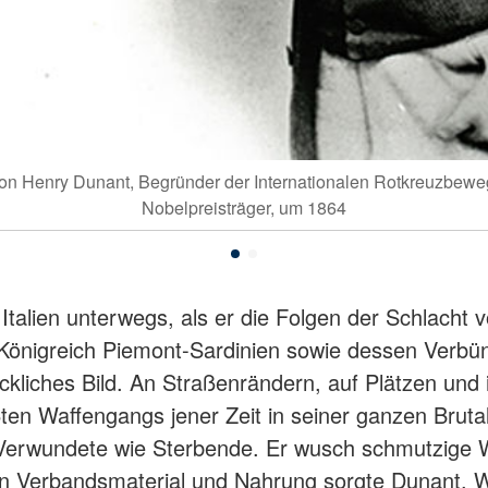
 von Henry Dunant, Begründer der Internationalen Rotkreuzbew
Nobelpreisträger, um 1864
alien unterwegs, als er die Folgen der Schlacht 
önigreich Piemont-Sardinien sowie dessen Verbün
ckliches Bild. An Straßenrändern, auf Plätzen und 
ten Waffengangs jener Zeit in seiner ganzen Bruta
Verwundete wie Sterbende. Er wusch schmutzige W
Verbandsmaterial und Nahrung sorgte Dunant. Weil p