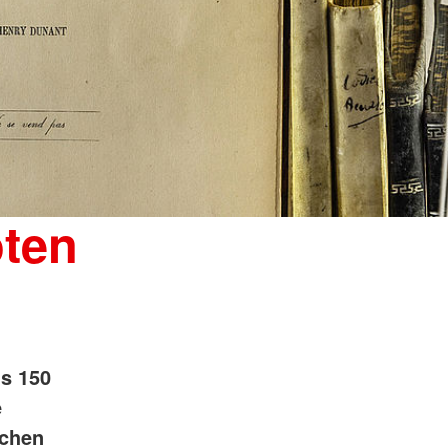
oten
ls 150
e
schen